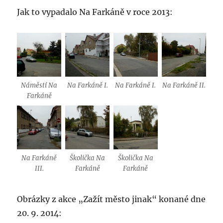
Jak to vypadalo Na Farkáně v roce 2013:
Náměstí Na
Na Farkáně I.
Na Farkáně I.
Na Farkáně II.
Farkáně
Na Farkáně
Školička Na
Školička Na
III.
Farkáně
Farkáně
Obrázky z akce „Zažít město jinak“ konané dne
20. 9. 2014: