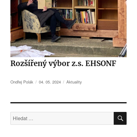
Rozšířený výbor z.s. EHSONF
Autor:
Publikováno:
Rubriky:
Ondřej Polák
04. 05. 2024
Aktuality
HLE
Hledat: