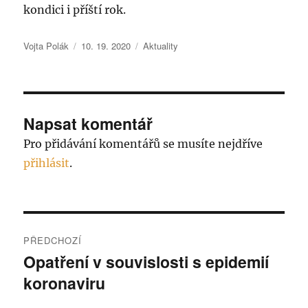
kondici i příští rok.
Autor:
Publikováno:
Rubriky:
Vojta Polák
10. 19. 2020
Aktuality
Napsat komentář
Pro přidávání komentářů se musíte nejdříve
přihlásit
.
Navigace
PŘEDCHOZÍ
pro
Opatření v souvislosti s epidemií
Předchozí
koronaviru
příspěvek:
příspěvek