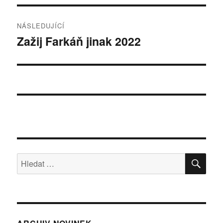
NÁSLEDUJÍCÍ
Zažij Farkáň jinak 2022
Následující
příspěvek:
HLE
Hledat: