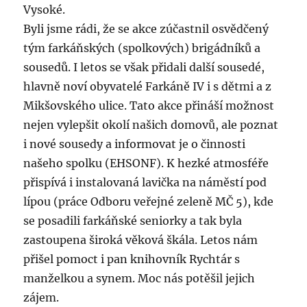
Vysoké.
Byli jsme rádi, že se akce zúčastnil osvědčený
tým farkáňských (spolkových) brigádníků a
sousedů. I letos se však přidali další sousedé,
hlavně noví obyvatelé Farkáně IV i s dětmi a z
Mikšovského ulice. Tato akce přináší možnost
nejen vylepšit okolí našich domovů, ale poznat
i nové sousedy a informovat je o činnosti
našeho spolku (EHSONF). K hezké atmosféře
přispívá i instalovaná lavička na náměstí pod
lípou (práce Odboru veřejné zeleně MČ 5), kde
se posadili farkáňské seniorky a tak byla
zastoupena široká věková škála. Letos nám
přišel pomoct i pan knihovník Rychtár s
manželkou a synem. Moc nás potěšil jejich
zájem.